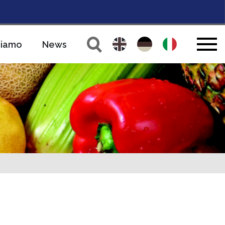
siamo
News