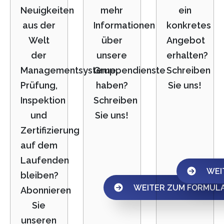
Neuigkeiten
mehr
ein
aus der
Informationen
konkretes
Welt
über
Angebot
der
unsere
erhalten?
Managementsysteme,
Gruppendienste
Schreiben
Prüfung,
haben?
Sie uns!
Inspektion
Schreiben
und
Sie uns!
Zertifizierung
auf dem
Laufenden
WEI
bleiben?
WEITER ZUM FORMUL
Abonnieren
Sie
unseren