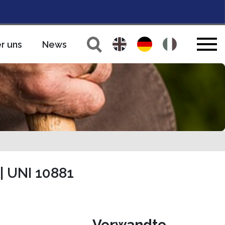
r uns
News
 | UNI 10881
Verwandte